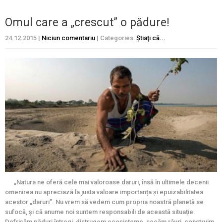
Omul care a „crescut” o pădure!
24.12.2015
|
Niciun comentariu
| Categories:
Ştiaţi că...
„Natura ne oferă cele mai valoroase daruri, însă în ultimele decenii
omenirea nu apreciază la justa valoare importanța și epuizabilitatea
acestor „daruri”. Nu vrem să vedem cum propria noastră planetă se
sufocă, și că anume noi suntem responsabili de această situație.
Defrișăm păduri întregi, distrugem ecosisteme, secăm râuri, construim