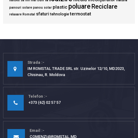
haideti sa fim mai buni
poluare
Reciclare
plastic
panouri solare
panou solar
termostat
sfaturi
tehnologie
relaxare
Romstal
Strada
IM ROMSTAL TRADE SRL str. Uzinelor 12/10, MD2023,
Chisinau, R. Moldova
Telefon
+373 (62) 02 57 57
Email
COMENZI@ROMSTAL.MD