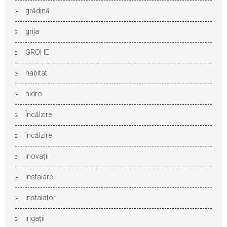
grădină
grija
GROHE
habitat
hidro
Încălzire
încălzire
inovații
Instalare
instalator
irigații