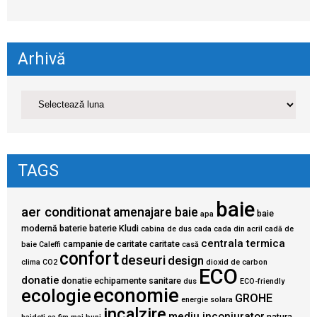
Arhivă
TAGS
baie
aer conditionat
amenajare baie
baie
apa
modernă
baterie
baterie Kludi
cabina de dus
cada
cada din acril
cadă de
centrala termica
campanie de caritate
caritate
baie
Caleffi
casă
confort
deseuri
design
clima
CO2
dioxid de carbon
ECO
donatie
donatie echipamente sanitare
dus
ECO-friendly
economie
ecologie
GROHE
energie solara
incalzire
mediu inconjurator
natura