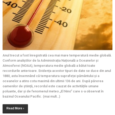
Anul trecut a fost înregistrată cea mai mare temperatură medie globală.
Conform analiștilor de la Administrația Națională a Oceanelor și
Atmosferei (NOAA), temperatura medie globală a bătut toate
recordurile anterioare. Evidența acestor tipuri de date se duce din anul
1880, asta însemnând că temperatura suprafeței pământului și a
oceanelor a atins cota maximă din ultimii 136 de ani. După părerea
oamenilor de știință, recordul este cauzat de activitățile umane
poluante, dar și de fenomenul meteo „El Nino” care s-a observat în
bazinul Oceanului Pacific. (mai mult…)
Read More ›