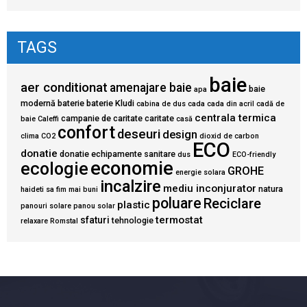
TAGS
baie
aer conditionat
amenajare baie
baie
apa
modernă
baterie
baterie Kludi
cabina de dus
cada
cada din acril
cadă de
centrala termica
campanie de caritate
caritate
baie
Caleffi
casă
confort
deseuri
design
clima
CO2
dioxid de carbon
ECO
donatie
donatie echipamente sanitare
dus
ECO-friendly
economie
ecologie
GROHE
energie solara
incalzire
mediu inconjurator
natura
haideti sa fim mai buni
poluare
Reciclare
plastic
panouri solare
panou solar
termostat
sfaturi
tehnologie
relaxare
Romstal