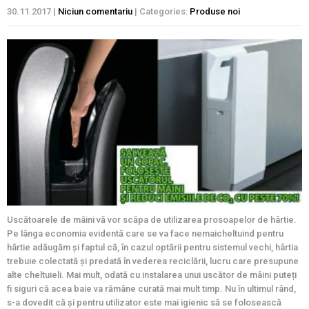
30.11.2017
|
Niciun comentariu
| Categories:
Produse noi
Uscătoarele de mâini vă vor scăpa de utilizarea prosoapelor de hârtie.
Pe lânga economia evidentă care se va face nemaicheltuind pentru
hârtie adăugăm și faptul că, în cazul optării pentru sistemul vechi, hârtia
trebuie colectată și predată în vederea reciclării, lucru care presupune
alte cheltuieli. Mai mult, odată cu instalarea unui uscător de mâini puteți
fi siguri că acea baie va rămâne curată mai mult timp. Nu în ultimul rând,
s-a dovedit că și pentru utilizator este mai igienic să se folosească