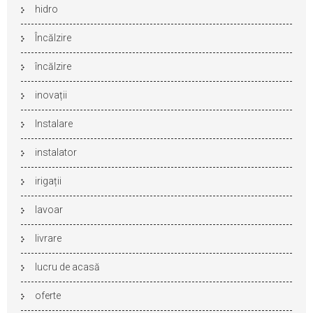
hidro
Încălzire
încălzire
inovații
Instalare
instalator
irigații
lavoar
livrare
lucru de acasă
oferte