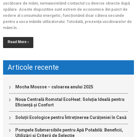
uscătoare de mâini, nemaiexistând contactul cu diverse obiecte după
spălare. Aceste dispozitive sunt extrem de economice din punct de
vedere al consumului energetic, funcționând doar câteva secunde
pentru a usca mâinile utilizatorului. Totodată, prezența uscătoarelor de
mâini în...
Read More ›
Articole recente
Mocha Mousse – culoarea anului 2025
Noua Centrală Romstal EcoHeat: Soluția Ideală pentru
Eficiență și Confort
Soluții Ecologice pentru Întreținerea Curățeniei în Casă
Pompele Submersibile pentru Apă Potabilă: Beneficii,
Utilizări și Criterii de Selecție